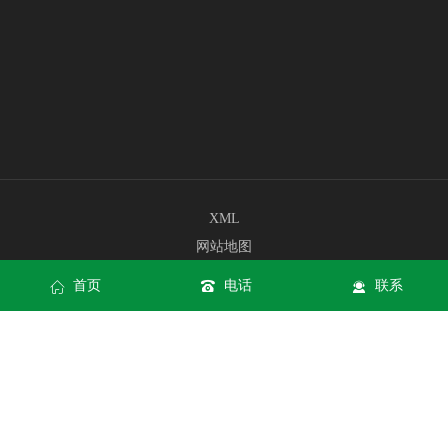
XML
网站地图
网站地图
首页
电话
联系
一竞技app官方入口网页版
一竞技app官方入口手机版入口
一竞技app官方入口APP下载
Copyright © 首页--竞技宝-竞技宝官网DOTA2,LOL,CSGO电竞赛事
及体育赛事竞猜 All rights reserved
一竞技app官方入口